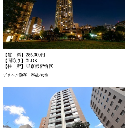
【賃 料】285,000円
【間取り】2LDK
【住 所】東京都新宿区
デリヘル勤務 26歳/女性