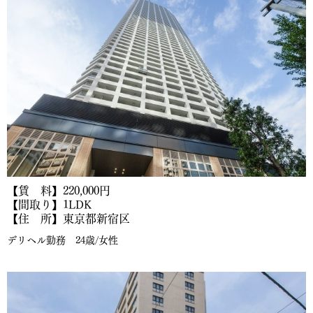
【賃 料】220,000円
【間取り】1LDK
【住 所】東京都新宿区
デリヘル勤務 24歳/女性